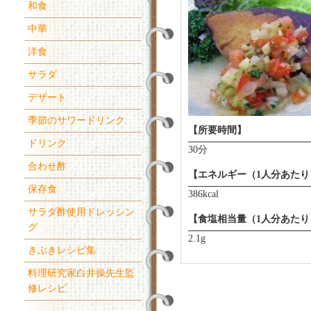
和食
中華
洋食
サラダ
デザート
季節のサワードリンク
【所要時間】
ドリンク
30分
合わせ酢
【エネルギー（1人分あたり
保存食
386kcal
サラダ酢使用ドレッシン
【食塩相当量（1人分あたり
グ
2.1g
きぶきレシピ集
料理研究家白井操先生監
修レシピ