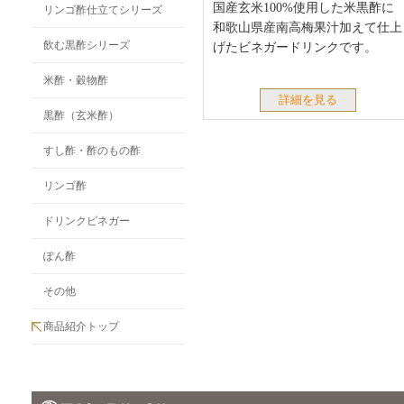
国産玄米100%使用した米黒酢に
リンゴ酢仕立てシリーズ
和歌山県産南高梅果汁加えて仕上
飲む黒酢シリーズ
げたビネガードリンクです。
米酢・穀物酢
詳細を見る
黒酢（玄米酢）
すし酢・酢のもの酢
リンゴ酢
ドリンクビネガー
ぽん酢
その他
商品紹介トップ